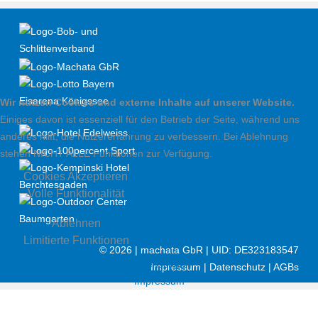
Wir nutzen Cookies und externe Inhalte auf unserer Website.
Einiges davon ist essenziell für den Betrieb der Seite, während uns
anderes hilft, die Nutzererfahrung zu verbessern. Bei Ablehnung
stehen NICHT ALLE Funktionen zur Verfügung.
Cookies Akzeptieren
Volle Funktionalität
Ablehnen
Limitierte Funktionen
©
2026 | machata GbR | UID: DE323183547
Datenschutz
Impressum
|
Datenschutz
|
AGBs
Impressum