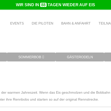
WIR SIND IN
88
TAGEN WIEDER AUF EIS
Die Formel 1 des Wintersports
EVENTS
DIE PILOTEN
BAHN & ANFAHRT
TEILNA
Mit bis zu 120 Stundenkilometern durch den Eiskanal
SOMMERBOB
GÄSTERODELN
n der warmen Jahreszeit. Wenn das Eis geschmolzen und die Bobbahn
ter ihre Rennbobs und starten so auf der original Rennstrecke.